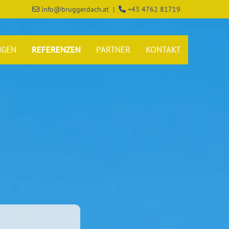
info@bruggerdach.at
|
+43 4762 81719


NGEN
REFERENZEN
PARTNER
KONTAKT