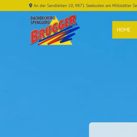
An der Sandleiten 10, 9871 Seeboden am Millstätter S

HOME